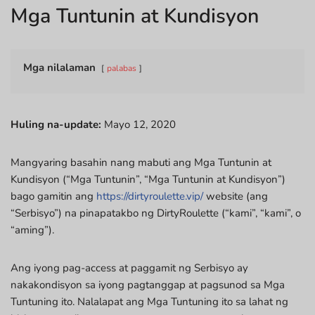
Mga Tuntunin at Kundisyon
Mga nilalaman
palabas
Huling na-update:
Mayo 12, 2020
Mangyaring basahin nang mabuti ang Mga Tuntunin at
Kundisyon (“Mga Tuntunin”, “Mga Tuntunin at Kundisyon”)
bago gamitin ang
https://dirtyroulette.vip/
website (ang
“Serbisyo”) na pinapatakbo ng DirtyRoulette (“kami”, “kami”, o
“aming”).
Ang iyong pag-access at paggamit ng Serbisyo ay
nakakondisyon sa iyong pagtanggap at pagsunod sa Mga
Tuntuning ito. Nalalapat ang Mga Tuntuning ito sa lahat ng