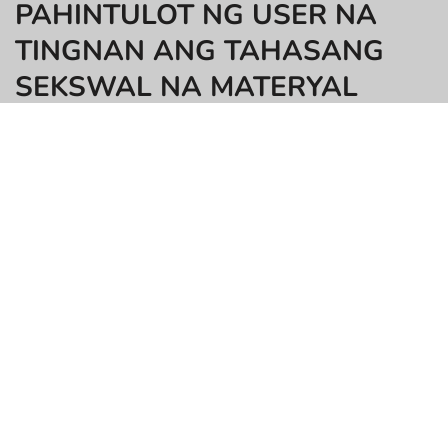
PAHINTULOT NG USER NA
TINGNAN ANG TAHASANG
SEKSWAL NA MATERYAL
ANG USER AY DAPAT 18 YEARS OLD AT LEAST ADULT (21
IN AL, MS, NE, WY, AT ANUMANG IBANG LOKASYON KUNG
SAAN 18 AY HINDI ANG EDAD NG MAJORITY) UPANG
MAMASOK AT GAMITIN ANG WEBSITE NA ITO. ANG
WEBSITE AY HINDI NILAYON O Idinisenyo PARA SA MGA
MINORS. ANG WEBSITE AY NAGLALAMAN NG KAHUBAD,
MGA SEKSWAL NA LARAWAN, AT EROTIKONG MATERYAL
AT GINAWA ANG GANITONG MATERYAL PARA SA
PAGGAMIT AT PAG-ENJOY NG MGA BISITA NITO. KUNG
ANG USER AY WALA PA LANG 18 (21 SA AL, MS, NE, WY,
AT ANUMANG IBA PANG LOKASYON KUNG SAAN 18 AY
HINDI EDAD NG MAJORITY) O AY NASAKTAN NG
GANITONG TAHASANG SEKSUAL NA NILALAMAN,