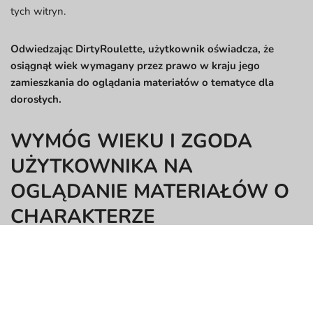
tych witryn.
Odwiedzając DirtyRoulette, użytkownik oświadcza, że
osiągnął wiek wymagany przez prawo w kraju jego
zamieszkania do oglądania materiałów o tematyce dla
dorosłych.
WYMÓG WIEKU I ZGODA
UŻYTKOWNIKA NA
OGLĄDANIE MATERIAŁÓW O
CHARAKTERZE
JEDNOZNACZNIE
SEKSUALNYM
UŻYTKOWNIK MUSI MIEĆ CO NAJMNIEJ 18 LAT I ZGODĘ