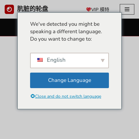
肮脏的轮盘
VIP 模特
跳
We've detected you might be
至
免费 SEX CAMS
speaking a different language.
内
Do you want to change to:
容
English
Change Language
Close and do not switch language