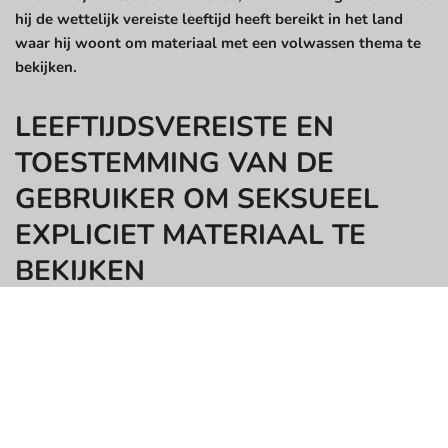
hij de wettelijk vereiste leeftijd heeft bereikt in het land
waar hij woont om materiaal met een volwassen thema te
bekijken.
LEEFTIJDSVEREISTE EN
TOESTEMMING VAN DE
GEBRUIKER OM SEKSUEEL
EXPLICIET MATERIAAL TE
BEKIJKEN
DE GEBRUIKER MOET TEN MINSTE 18 JAAR OUD EN EEN
INSTEMMENDE VOLWASSENE ZIJN (21 JAAR IN AL, MS, NE,
WY, EN ELKE ANDERE LOCATIE WAAR 18 JAAR NIET DE
MEERDERJARIGE LEEFTIJD IS) OM DEZE WEBSITE TE
BETREDEN EN TE GEBRUIKEN. DE WEBSITE IS NIET