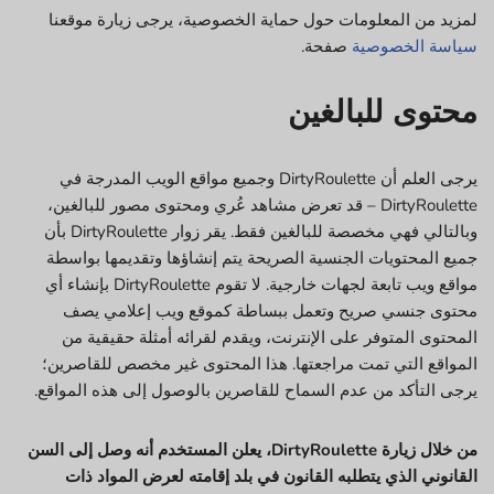
لمزيد من المعلومات حول حماية الخصوصية، يرجى زيارة موقعنا
سياسة الخصوصية
صفحة.
محتوى للبالغين
يرجى العلم أن DirtyRoulette وجميع مواقع الويب المدرجة في
DirtyRoulette – قد تعرض مشاهد عُري ومحتوى مصور للبالغين،
وبالتالي فهي مخصصة للبالغين فقط. يقر زوار DirtyRoulette بأن
جميع المحتويات الجنسية الصريحة يتم إنشاؤها وتقديمها بواسطة
مواقع ويب تابعة لجهات خارجية. لا تقوم DirtyRoulette بإنشاء أي
محتوى جنسي صريح وتعمل ببساطة كموقع ويب إعلامي يصف
المحتوى المتوفر على الإنترنت، ويقدم لقرائه أمثلة حقيقية من
المواقع التي تمت مراجعتها. هذا المحتوى غير مخصص للقاصرين؛
يرجى التأكد من عدم السماح للقاصرين بالوصول إلى هذه المواقع.
من خلال زيارة DirtyRoulette، يعلن المستخدم أنه وصل إلى السن
القانوني الذي يتطلبه القانون في بلد إقامته لعرض المواد ذات