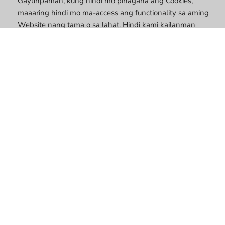
Gayunpaman, kung hindi mo pinagana ang Cookies,
maaaring hindi mo ma-access ang functionality sa aming
Website nang tama o sa lahat. Hindi kami kailanman
naglalagay ng Personally Identifiable Information sa
Cookies.
Mga Tool sa Pagsubaybay ng Third Party – Gumagamit din
kami ng mga tool sa pagsubaybay ng third party upang
mapabuti ang pagganap at mga tampok ng aming
Website. Itong mga third party na tool sa pagsubaybay ay
idinisenyo upang mangolekta lamang ng Hindi-Personal
na Impormasyon tungkol sa iyong paggamit sa aming
Website. Gayunpaman, nauunawaan mo na ang mga
naturang tool ay nilikha at pinamamahalaan ng mga
partido sa labas ng aming kontrol. Dahil dito, hindi kami
mananagot para sa kung anong impormasyon ang aktwal
na nakuha ng naturang mga third party o kung paano
ginagamit at pinoprotektahan ng mga third party ang
impormasyong iyon.