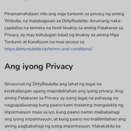
Pinamamahalaan nito ang mga tuntunin sa privacy ng aming
Website, na matatagpuan sa DirtyRoulette. Anumang naka-
capitalize na termino na hindi tinukoy sa aming Patakaran sa
Privacy, ay may kahulugan tulad ng tinukoy sa aming Mga
Tuntunin at Kundisyon na maa-access sa
https://dirtyroulette.vip/terms-and-conditions/
Ang iyong Privacy
Sinusunod ng DirtyRoulette ang lahat ng legal na
kinakailangan upang maprotektahan ang iyong privacy. Ang
aming Patakaran sa Privacy ay isang legal na pahayag na
nagpapaliwanag kung paano kami maaaring mangolekta ng
impormasyon mula sa iyo, kung paano namin maibabahagi
ang iyong impormasyon, at kung paano mo malilimitahan ang
aming pagbabahagi ng iyong impormasyon. Makakakita ka