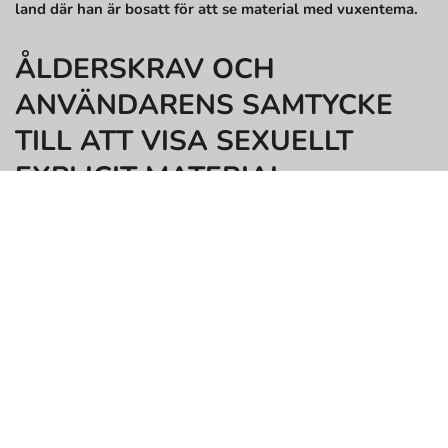
land där han är bosatt för att se material med vuxentema.
ÅLDERSKRAV OCH
ANVÄNDARENS SAMTYCKE
TILL ATT VISA SEXUELLT
EXPLICIT MATERIAL
ANVÄNDAREN MÅSTE VARA MINST 18 ÅR OCH EN
SAMTYCKANDE VUXEN (21 I AL, MS, NE, WY OCH ALLA
ANDRA PLATSER DÄR 18 INTE ÄR MAJORITETSÅLDERN)
FÖR ATT KOMMA IN PÅ OCH ANVÄNDA DENNA
WEBBPLATS. WEBBPLATSEN ÄR INTE AVSEDD ELLER
UTFORMAD FÖR MINDERÅRIGA. WEBBPLATSEN
INNEHÅLLER NAKENHET, SEXUELLA BILDER OCH
EROTISKT MATERIAL OCH GÖR SÅDANT MATERIAL
TILLGÄNGLIGT FÖR ANVÄNDNING OCH NJUTNING AV