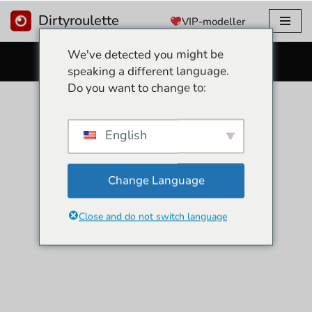
Dirtyroulette
VIP-modeller
Hoppa
We've detected you might be
till
GRATIS SEXKAMEROR
speaking a different language.
innehåll
Do you want to change to:
English
Change Language
Close and do not switch language