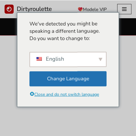
Dirtyroulette
Modele VIP
Przejdź
We've detected you might be
do
DARMOWE SEX KAMERKI
speaking a different language.
treści
Do you want to change to:
English
Change Language
Close and do not switch language