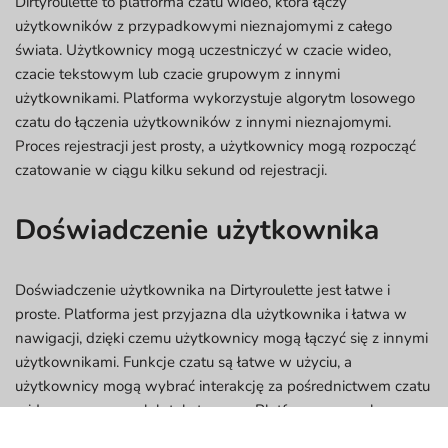
Dirtyroulette to platforma czatu wideo, która łączy
użytkowników z przypadkowymi nieznajomymi z całego
świata. Użytkownicy mogą uczestniczyć w czacie wideo,
czacie tekstowym lub czacie grupowym z innymi
użytkownikami. Platforma wykorzystuje algorytm losowego
czatu do łączenia użytkowników z innymi nieznajomymi.
Proces rejestracji jest prosty, a użytkownicy mogą rozpocząć
czatowanie w ciągu kilku sekund od rejestracji.
Doświadczenie użytkownika
Doświadczenie użytkownika na Dirtyroulette jest łatwe i
proste. Platforma jest przyjazna dla użytkownika i łatwa w
nawigacji, dzięki czemu użytkownicy mogą łączyć się z innymi
użytkownikami. Funkcje czatu są łatwe w użyciu, a
użytkownicy mogą wybrać interakcję za pośrednictwem czatu
wideo, grupowego lub tekstowego. Platforma pozwala
również użytkownikom zachować anonimowość podczas