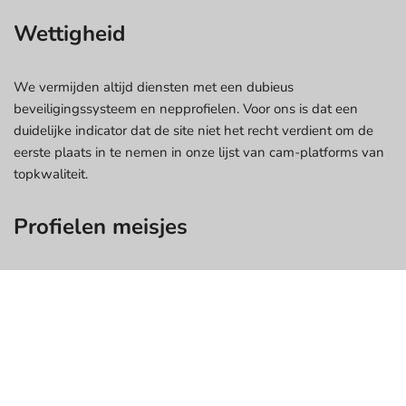
Wettigheid
We vermijden altijd diensten met een dubieus
beveiligingssysteem en nepprofielen. Voor ons is dat een
duidelijke indicator dat de site niet het recht verdient om de
eerste plaats in te nemen in onze lijst van cam-platforms van
topkwaliteit.
Profielen meisjes
We controleren het algemene beeld en de livestreams van
deze of gene cam site grondig om een idee te krijgen of het
echt is of gewoon bedrog. Als de foto's van alle vrouwen er
namelijk perfect uitzien alsof ze van het internet zijn geplukt,
zeggen we zulke platforms meteen vaarwel.