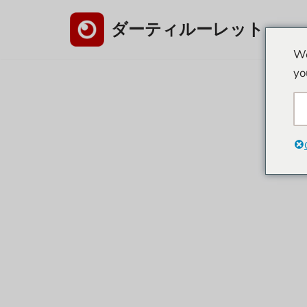
ダーティルーレット
コ
We
ン
yo
テ
ン
ツ
へ
ス
キ
ッ
プ