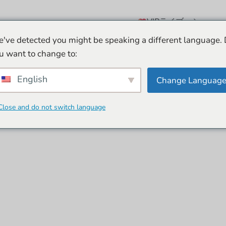
VIPライブ・ショー
've detected you might be speaking a different language.
u want to change to:
English
Change Languag
Close and do not switch language