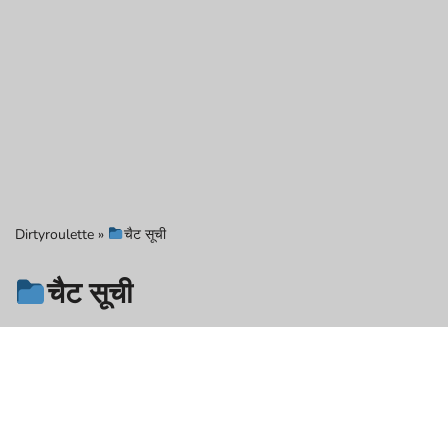
Dirtyroulette
»
चैट सूची
चैट सूची
Dirtyroulette
- लाइव सेक्स वेबकैम और वयस्क चैट!